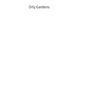
Orly Gardens
Project Details
Mall of Plovdiv
Project Details